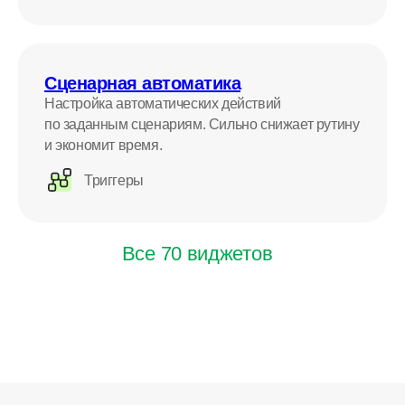
быстрее, маршру
квалифицирует клиентов и переносит
а собственник ко
целевых из Авито и ВК в amoCRM.
в дашборде.
Конверсия в сделку выросла, а заявки
не теряются.
Сценарная автоматика
Настройка автоматических действий
по заданным сценариям. Сильно снижает рутину
и экономит время.
Читать кейс
Читать кейс
Триггеры
Все 70 виджетов
+
9000