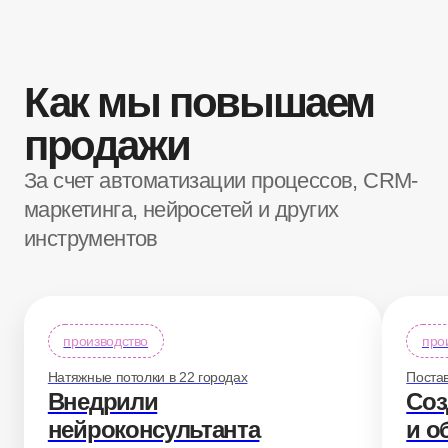
компаний по всему миру
используют наши продукты
№ 1
партнер amoCRM
13
лет на рынке
350