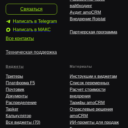
вайбкодинг
Связаться
Аудит amoCRM
Внедрение Roistat
Написать в Telegram
Написать в MAКС
Партнерская программа
Все контакты
Техническая поддержка
Виджеты
Материалы
Триггеры
Инструкции к виджетам
Платформа F5
Список переменных
Почтовик
Расчет стоимости
Документы
внедрения
Распределение
Тарифы amoCRM
Tasker
Отраслевые решения
Калькулятор
amoCRM
Все виджеты (70)
ИИ-промпты для продаж