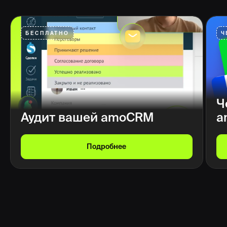
БЕСПЛАТНО
Ч
Ч
Аудит вашей amoCRM
a
Подробнее