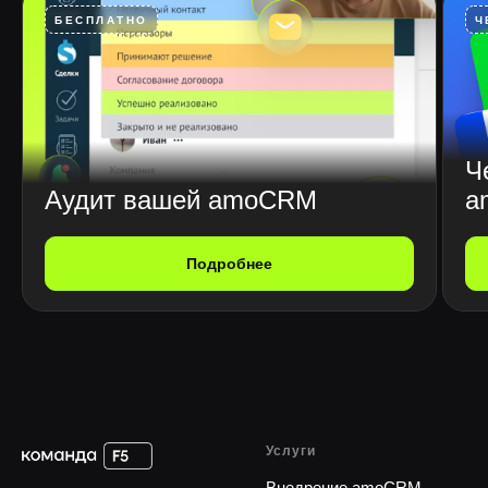
БЕСПЛАТНО
Ч
Ч
Аудит вашей amoCRM
a
Подробнее
Услуги
Внедрение amoCRM