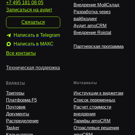
+7 495 181 08 05
Внедрение МойСклад
Записаться на аудит
Разработка через
вайбкодинг
Связаться
Аудит amoCRM
Внедрение Roistat
Написать в Telegram
Написать в MAКС
Партнерская программа
Все контакты
Техническая поддержка
Виджеты
Материалы
Триггеры
Инструкции к виджетам
Платформа F5
Список переменных
Почтовик
Расчет стоимости
Документы
внедрения
Распределение
Тарифы amoCRM
Tasker
Отраслевые решения
Калькулятор
amoCRM