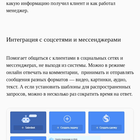
какую информацию получил клиент и как работал
менеджер.
Проведем бесплатный
Интеграция с соцсетями и мессенджерами
аудит ваших процессов
и дадим рекомендации
Помогает общаться с клиентами в социальных сетях и
по настройке главных
мессенджерах, не выходя из системы. Можно в режиме
онлайн отвечать на комментарии, принимать и отправлять
функций amoCRM для
сообщения разных форматов — видео, картинки, аудио,
логистики
текст. А если установить шаблоны для распространенных
запросов, можно в несколько раз сократить время на ответ.
ПРОВЕСТИ АУДИТ