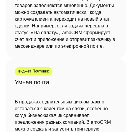
товаров заполняются мгновенно. Документы
можно создавать автоматически, когда
карточка клиента переходит на новый этап
сделки. Например, если задача перешла в
статус «На оплату», amoCRM сформирует
счет, акт и приложение и отправит заказчику в
Настроим amoCRM для
мессенджере или по электронной почте.
вашего B2B
Начните зарабатывать больше на B2B-
продажах с отраслевым решением от
виджет Почтовик
интегратора amoCRM №1 в мире
Умная почта
В продажах с длительным циклом важно
ЗАКАЗАТЬ ЗВОНОК
оставаться с клиентом на связи, особенно
когда бизнес-заказчик сравнивает
предложения разных компаний. В amoCRM
можно создать и запустить триггерную