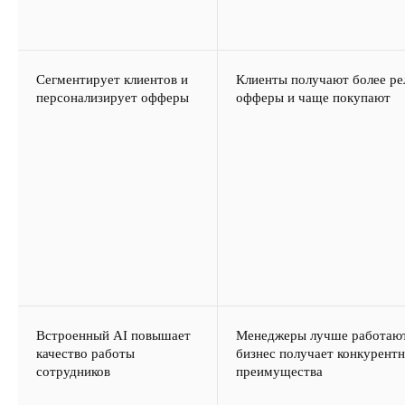
Проведем аудит ваших
процессов и дадим
Сегментирует клиентов и
Клиенты получают более ре
персонализирует офферы
офферы и чаще покупают
рекомендации по старту
работ в CRM для B2B.
ПРОВЕСТИ АУДИТ
Встроенный AI повышает
Менеджеры лучше работают 
качество работы
бизнес получает конкурент
сотрудников
преимущества