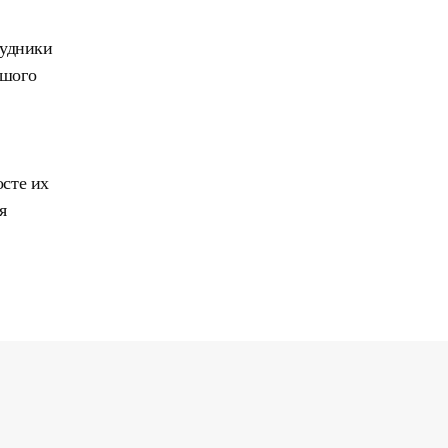
рудники
ьшого
осте их
я