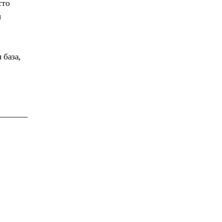
сто
я
 база,