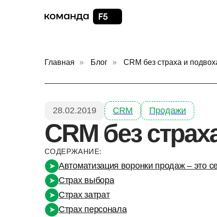
Главная
»
Блог
»
CRM без страха и подвох
28.02.2019
CRM
Продажи
CRM без страха
СОДЕРЖАНИЕ:
Автоматизация воронки продаж – это с
➤
Страх выбора
➤
Страх затрат
➤
Страх персонала
➤