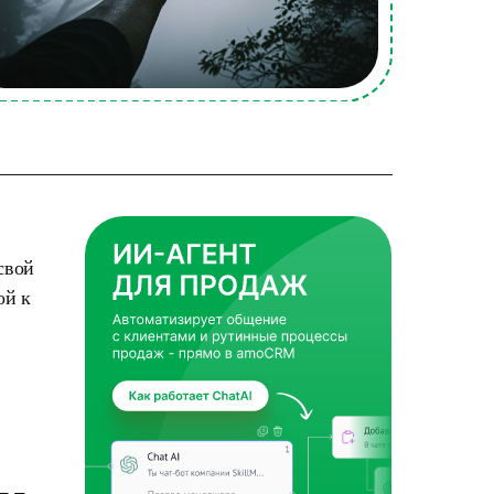
свой
ой к