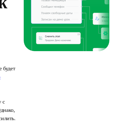
ж
е будет
-
 с
днако,
силить.