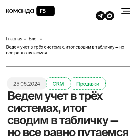
Главная
»
Блог
»
Ведем учет в трёх системах, итог сводим в табличку — но
все равно путаемся
25.05.2024
CRM
Продажи
Ведем учет в трёх
системах, итог
сводим в табличку —
но все равно путаемся
Простой способ отказаться от
экселек и работать только в CRM
СОДЕРЖАНИЕ: