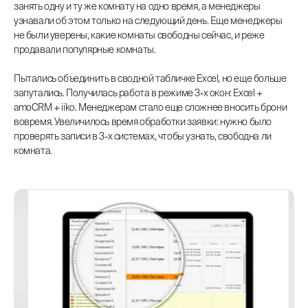
занять одну и ту же комнату на одно время, а менеджеры
узнавали об этом только на следующий день. Еще менеджеры
не были уверены, какие комнаты свободны сейчас, и реже
продавали популярные комнаты.
Пытались объединить в сводной табличке Excel, но еще больше
запутались. Получилась работа в режиме 3-х окон: Excel +
amoCRM + iiko. Менеджерам стало еще сложнее вносить брони
вовремя. Увеличилось время обработки заявки: нужно было
проверять записи в 3-х системах, чтобы узнать, свободна ли
комната.