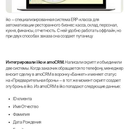
iko — специализированная система ERP-класса для
автоматизации ресторанного бизнес: касса, склад, персонал,
кухня, финансы, отчетность. С ней удобно работать оффлайн, но
при двух способах заказа она создает путаницу
Интегрировали iiko и amoCRM.
Написали скрипт и объединили
две системы. Когда заказчик обращается по телефону, менеджер
вносит сделку в amoCRM в воронку «Банкет» и меняет статус
на «Предварительная бронь» — в тот же момент скрипт создает
эту бронь в iiko. Из amoCRM в iiko попадают следующие данные:
ID клиента
Имя Отчество
Фамилия
Дата Рождения