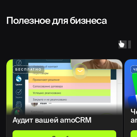
Полезное для бизнеса
БЕСПЛАТНО
Ч
Ч
Аудит вашей amoCRM
a