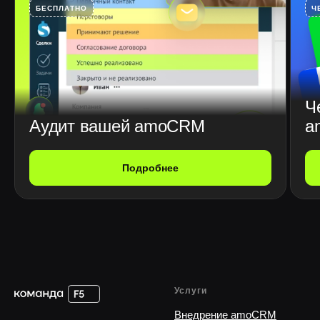
БЕСПЛАТНО
Ч
Ч
Аудит вашей amoCRM
a
Подробнее
Услуги
Внедрение amoCRM