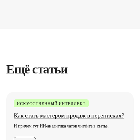
Любите классику,
Ещё статьи
подпишитесь по почте
Подписаться
ИСКУССТВЕННЫЙ ИНТЕЛЛЕКТ
Нажимая кнопку, вы соглашаетесь с
Политикой
Как стать мастером продаж в переписках?
конфиденциальности
И причем тут ИИ-аналитика чатов читайте в статье.