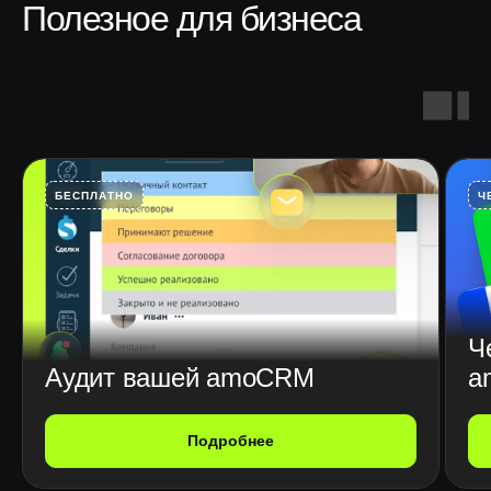
Полезное для бизнеса
БЕСПЛАТНО
Ч
Ч
Аудит вашей amoCRM
a
Подробнее