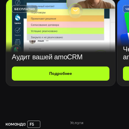
БЕСПЛАТНО
Ч
Ч
Аудит вашей amoCRM
a
Подробнее
Услуги