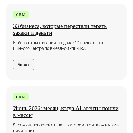
подпишитесь по почте
CRM
33 бизнеса, которые перестали терять
Подписаться
заявки и деньги
Кейсы автоматизации продаж в 10+ нишах — от
Нажимая кнопку, вы соглашаетесь с
Политикой
шинного центра до выездной клиники.
конфиденциальности
Читать
CRM
Июнь 2026: месяц, когда AI-агенты пошли
в массы
5 громких новостей от главных игроков рынка — и что за
ними стоит.