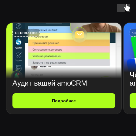
БЕСПЛАТНО
Ч
Ч
Аудит вашей amoCRM
a
Подробнее