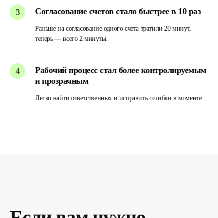
Согласование счетов стало быстрее в 10 раз
Раньше на согласование одного счета тратили 20 минут,
Любите классику,
теперь — всего 2 минуты.
подпишитесь по почте
Рабочий процесс стал более контролируемым
и прозрачным
Легко найти ответственных и исправить ошибки в моменте.
Подписаться
Нажимая кнопку, вы соглашаетесь с
Политикой
конфиденциальности
Если вам нужно