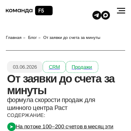
Главная
»
Блог
»
От заявки до счета за минуты
03.06.2026
CRM
Продажи
От заявки до счета за
минуты
формула скорости продаж для
шинного центра Раст
СОДЕРЖАНИЕ:
На потоке 100–200 счетов в месяц эти
➤
«минуты» превращаются в часы
Сделали нормальную двустороннюю
➤
интеграцию amoCRM и 1С: