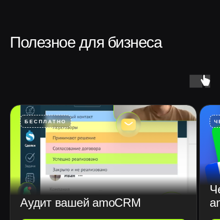
Полезное для бизнеса
БЕСПЛАТНО
Ч
Ч
Аудит вашей amoCRM
a