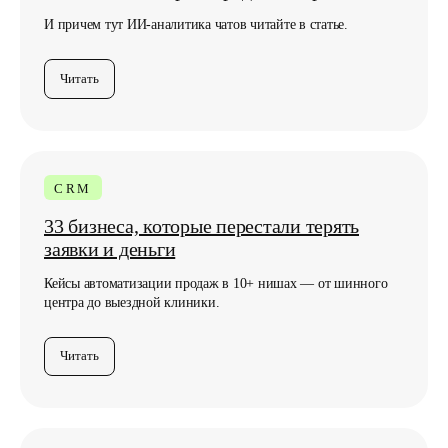
Любите классику,
И причем тут ИИ-аналитика чатов читайте в статье.
подпишитесь по почте
Читать
Подписаться
CRM
Нажимая кнопку, вы соглашаетесь с
Политикой
конфиденциальности
33 бизнеса, которые перестали терять
заявки и деньги
Кейсы автоматизации продаж в 10+ нишах — от шинного
центра до выездной клиники.
Читать