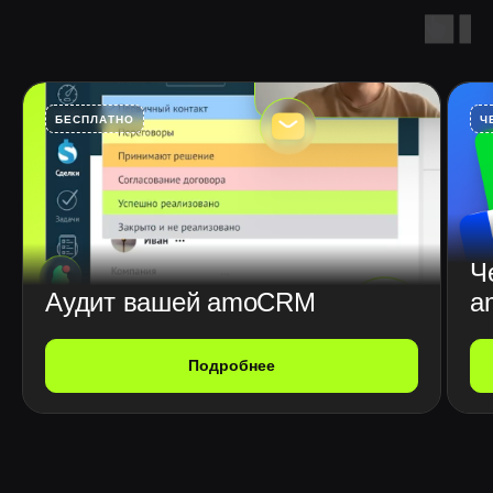
БЕСПЛАТНО
Ч
Ч
Аудит вашей amoCRM
a
Подробнее