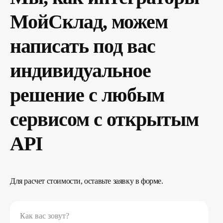
Любите классику,
подпишитесь по почте
МойСклад, можем
написать под вас
индивидуальное
Подписаться
решение с любым
Нажимая кнопку, вы соглашаетесь с
Политикой
конфиденциальности
сервисом с открытым
API
Для расчет стоимости, оставьте заявку в форме.
Как вас зовут?