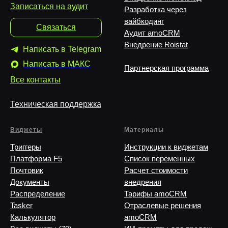
Записаться на аудит
Разработка через
вайбкодинг
Связаться
Аудит amoCRM
Внедрение Roistat
Написать в Telegram
Написать в MAКС
Партнерская программа
Все контакты
Техническая поддержка
Виджеты
Материалы
Триггеры
Инструкции к виджетам
Платформа F5
Список переменных
Почтовик
Расчет стоимости
Документы
внедрения
Распределение
Тарифы amoCRM
Tasker
Отраслевые решения
Калькулятор
amoCRM