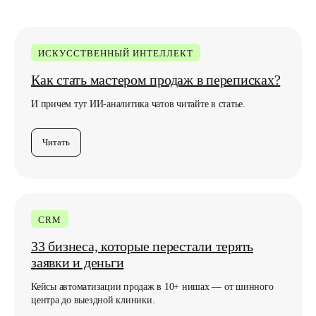
ИСКУССТВЕННЫЙ ИНТЕЛЛЕКТ
Как стать мастером продаж в переписках?
И причем тут ИИ-аналитика чатов читайте в статье.
Читать
CRM
33 бизнеса, которые перестали терять
заявки и деньги
Кейсы автоматизации продаж в 10+ нишах — от шинного
Любите классику,
центра до выездной клиники.
подпишитесь по почте