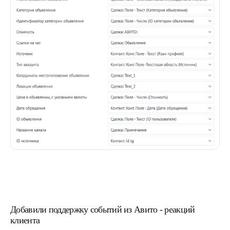
Любите классику,
подпишитесь по почте
Добавили поддержку событий из Авито - реакций
клиента