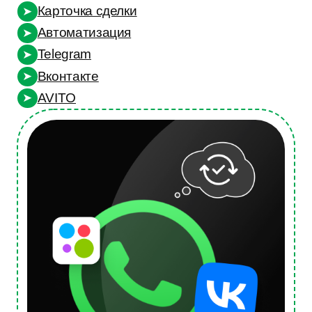
Вконтакте
➤
AVITO
➤