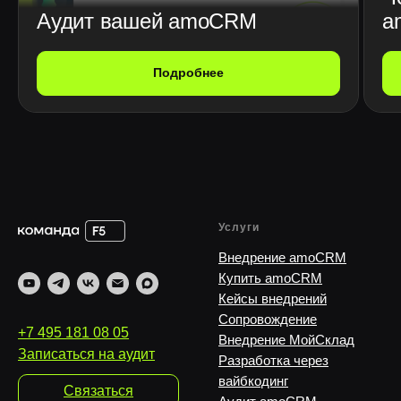
Аудит вашей amoCRM
a
Подробнее
Услуги
Внедрение amoCRM
Купить amoCRM
Кейсы внедрений
Сопровождение
+7 495 181 08 05
Внедрение МойСклад
Записаться на аудит
Разработка через
вайбкодинг
Связаться