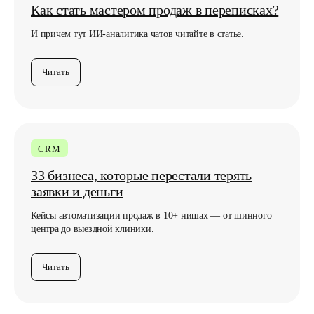
Как стать мастером продаж в переписках?
И причем тут ИИ-аналитика чатов читайте в статье.
Читать
Любите классику,
подпишитесь по почте
CRM
33 бизнеса, которые перестали терять
заявки и деньги
Кейсы автоматизации продаж в 10+ нишах — от шинного
Подписаться
центра до выездной клиники.
Нажимая кнопку, вы соглашаетесь с
Политикой
конфиденциальности
Читать