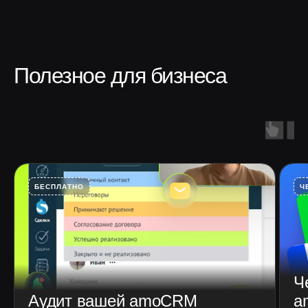
Полезное для бизнеса
БЕСПЛАТНО
Ч
Ч
Аудит вашей amoCRM
a