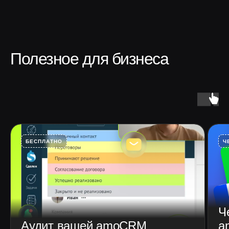
Полезное для бизнеса
БЕСПЛАТНО
Ч
Ч
Аудит вашей amoCRM
a