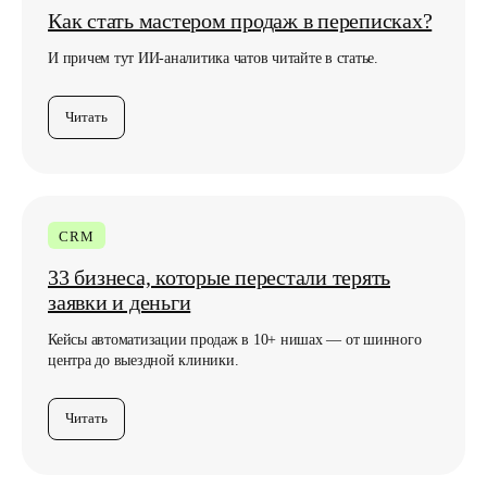
Как стать мастером продаж в переписках?
И причем тут ИИ-аналитика чатов читайте в статье.
Читать
CRM
33 бизнеса, которые перестали терять
заявки и деньги
Кейсы автоматизации продаж в 10+ нишах — от шинного
центра до выездной клиники.
Любите классику,
подпишитесь по почте
Читать